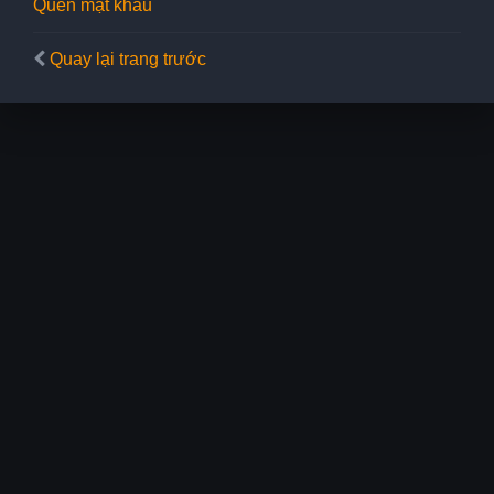
Quên mật khẩu
Quay lại trang trước